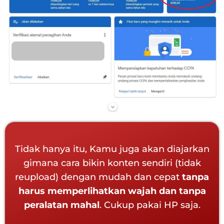
Tidak hanya itu, Kamu juga akan diajarkan
gimana cara bikin konten sendiri (tidak
reupload) dengan mudah dan cepat
tanpa
harus memperlihatkan wajah dan tanpa
peralatan mahal
. Cukup pakai HP saja.