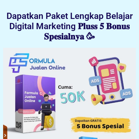
Dapatkan Paket Lengkap Belajar
Digital Marketing 𝐏𝐥𝐮𝐬𝐬 𝟓 𝐁𝐨𝐧𝐮𝐬
𝐒𝐩𝐞𝐬𝐢𝐚𝐥𝐧𝐲𝐚 🥳