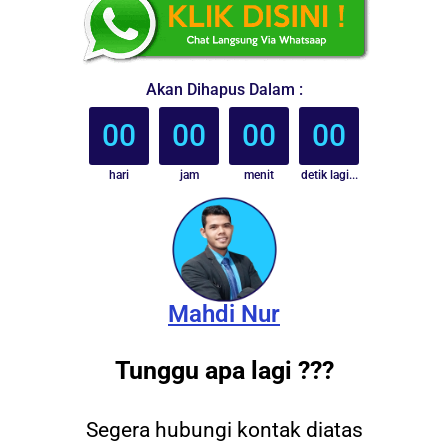
Akan Dihapus Dalam :
00
00
00
00
hari
jam
menit
detik lagi...
Mahdi Nur
Tunggu apa lagi ???
Segera hubungi kontak diatas