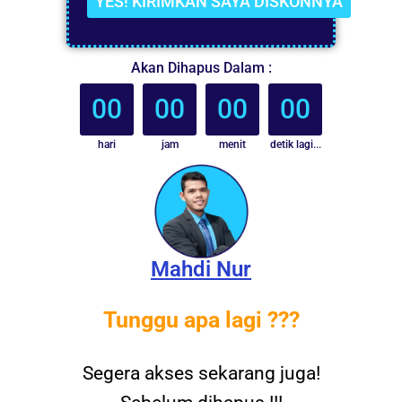
YES! KIRIMKAN SAYA DISKONNYA
Akan Dihapus Dalam :
00
00
00
00
hari
jam
menit
detik lagi...
Mahdi Nur
Tunggu apa lagi ???
Segera akses sekarang juga!