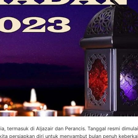
ia, termasuk di Aljazair dan Perancis. Tanggal resmi dimula
ita persiapkan diri untuk menyambut bulan penuh keberkah