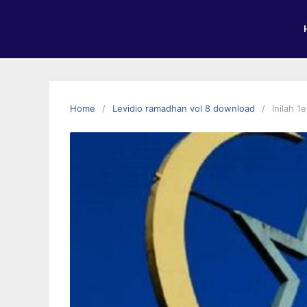
Home
Levidio ramadhan vol 8 download
Inilah 