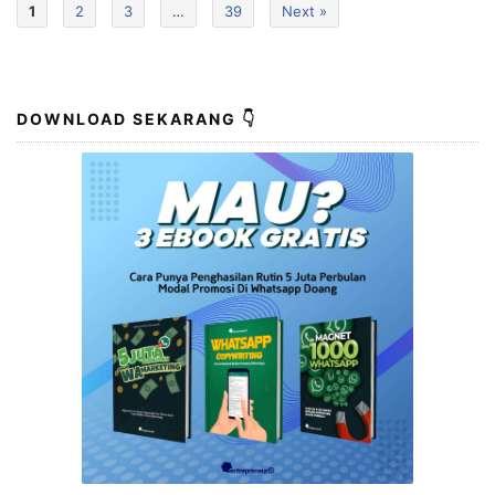
1
2
3
…
39
Next »
DOWNLOAD SEKARANG 👇