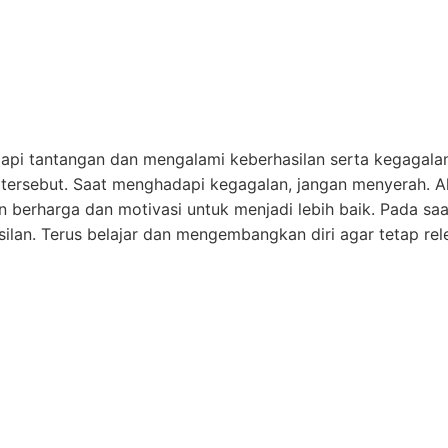
dapi tantangan dan mengalami keberhasilan serta kegagala
 tersebut. Saat menghadapi kegagalan, jangan menyerah. Ali
n berharga dan motivasi untuk menjadi lebih baik. Pada sa
ilan. Terus belajar dan mengembangkan diri agar tetap rel
sesan dalam dunia bisnis. Jalinlah hubungan yang kuat de
t. Dengan memiliki jaringan yang luas, Anda dapat belajar 
aatkan kesempatan kerjasama. Selain itu, memiliki konek
endapatkan dukungan dan saran ketika menghadapi tantanga
n yang mudah. Namun, dengan tujuan yang jelas, inovasi, b
g kuat, Anda dapat meningkatkan peluang Anda untuk men