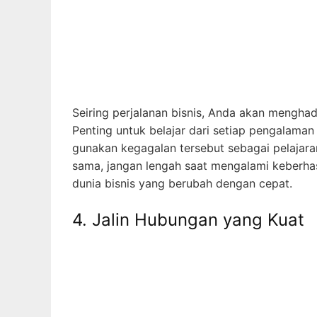
Seiring perjalanan bisnis, Anda akan mengha
Penting untuk belajar dari setiap pengalaman
gunakan kegagalan tersebut sebagai pelajara
sama, jangan lengah saat mengalami keberhas
dunia bisnis yang berubah dengan cepat.
4. Jalin Hubungan yang Kuat
Networking merupakan salah satu kunci kesuk
orang-orang di industri yang sama atau terkai
mereka yang lebih berpengalaman dan memanf
baik juga berarti memiliki peluang untuk m
dalam bisnis.
Menjadi pengusaha sukses bukanlah perjalana
dari pengalaman, dan menjalin hubungan yan