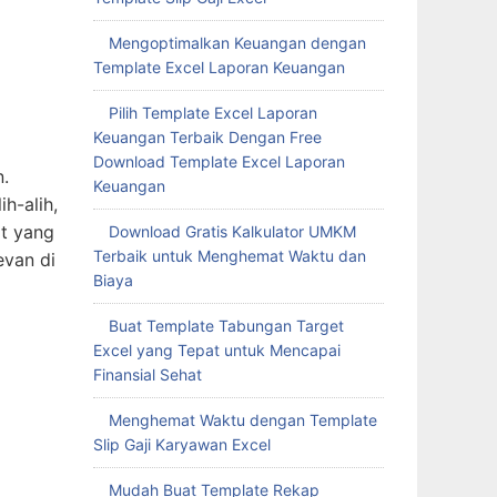
n.
Mengoptimalkan Keuangan dengan
h-alih,
Template Excel Laporan Keuangan
at yang
evan di
Pilih Template Excel Laporan
Keuangan Terbaik Dengan Free
Download Template Excel Laporan
Keuangan
Download Gratis Kalkulator UMKM
Terbaik untuk Menghemat Waktu dan
Biaya
ngan
Buat Template Tabungan Target
dari
Excel yang Tepat untuk Mencapai
si yang
Finansial Sehat
n
Menghemat Waktu dengan Template
Slip Gaji Karyawan Excel
elajar
Mudah Buat Template Rekap
capai