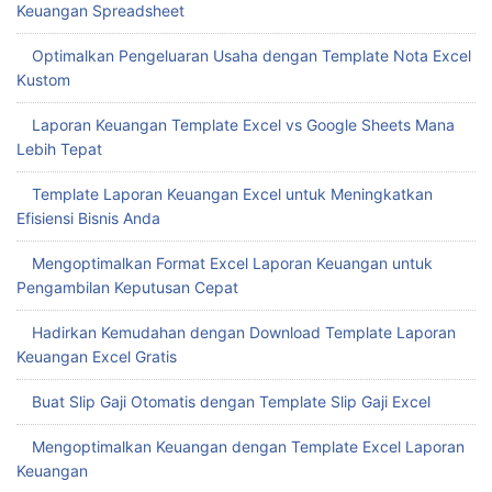
Keuangan Spreadsheet
Optimalkan Pengeluaran Usaha dengan Template Nota Excel
Kustom
Laporan Keuangan Template Excel vs Google Sheets Mana
Lebih Tepat
Template Laporan Keuangan Excel untuk Meningkatkan
Efisiensi Bisnis Anda
Mengoptimalkan Format Excel Laporan Keuangan untuk
Pengambilan Keputusan Cepat
Hadirkan Kemudahan dengan Download Template Laporan
Keuangan Excel Gratis
Buat Slip Gaji Otomatis dengan Template Slip Gaji Excel
Mengoptimalkan Keuangan dengan Template Excel Laporan
Keuangan