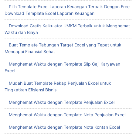
Pilih Template Excel Laporan Keuangan Terbaik Dengan Free
Download Template Excel Laporan Keuangan
Download Gratis Kalkulator UMKM Terbaik untuk Menghemat
Waktu dan Biaya
Buat Template Tabungan Target Excel yang Tepat untuk
Mencapai Finansial Sehat
Menghemat Waktu dengan Template Slip Gaji Karyawan
Excel
Mudah Buat Template Rekap Penjualan Excel untuk
Tingkatkan Efisiensi Bisnis
Menghemat Waktu dengan Template Penjualan Excel
Menghemat Waktu dengan Template Nota Penjualan Excel
Menghemat Waktu dengan Template Nota Kontan Excel