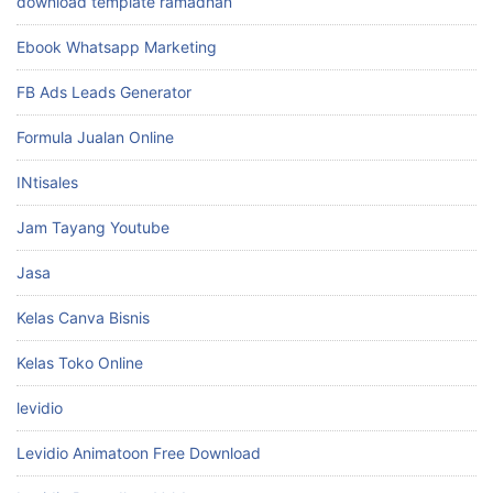
download template ramadhan
Ebook Whatsapp Marketing
FB Ads Leads Generator
Formula Jualan Online
INtisales
Jam Tayang Youtube
Jasa
Kelas Canva Bisnis
Kelas Toko Online
levidio
Levidio Animatoon Free Download