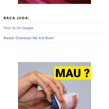
BACA JUGA:
Find Us On Google
Blaster Download Wa Anti Blokir