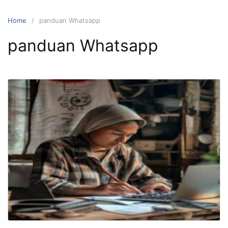
Home
panduan Whatsapp
panduan Whatsapp