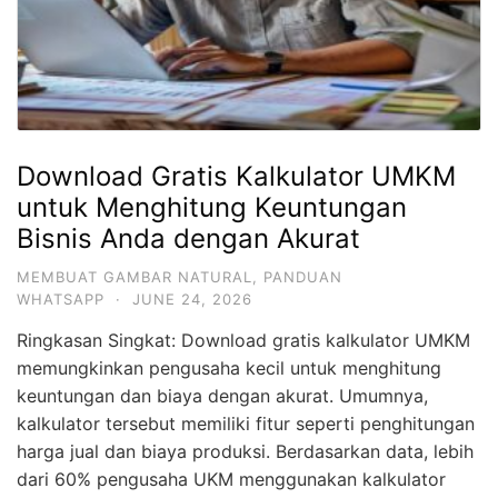
Download Gratis Kalkulator UMKM
untuk Menghitung Keuntungan
Bisnis Anda dengan Akurat
MEMBUAT GAMBAR NATURAL
,
PANDUAN
WHATSAPP
·
JUNE 24, 2026
Ringkasan Singkat: Download gratis kalkulator UMKM
memungkinkan pengusaha kecil untuk menghitung
keuntungan dan biaya dengan akurat. Umumnya,
kalkulator tersebut memiliki fitur seperti penghitungan
harga jual dan biaya produksi. Berdasarkan data, lebih
dari 60% pengusaha UKM menggunakan kalkulator