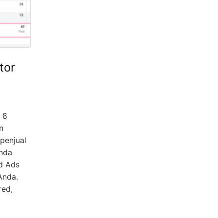
tor
 8
n
penjual
Anda
d Ads
Anda.
red,