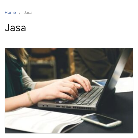
Home
Jasa
Jasa