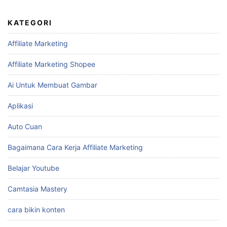
KATEGORI
Affiliate Marketing
Affiliate Marketing Shopee
Ai Untuk Membuat Gambar
Aplikasi
Auto Cuan
Bagaimana Cara Kerja Affiliate Marketing
Belajar Youtube
Camtasia Mastery
cara bikin konten