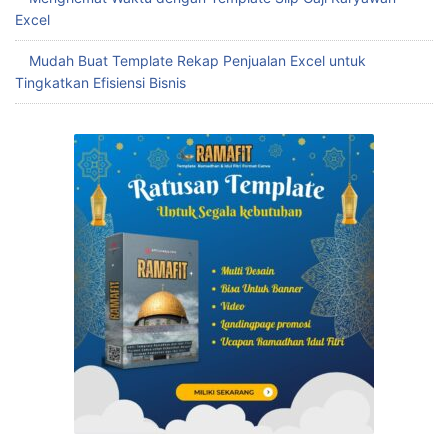
Excel
Mudah Buat Template Rekap Penjualan Excel untuk
Tingkatkan Efisiensi Bisnis