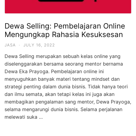
Dewa Selling: Pembelajaran Online
Mengungkap Rahasia Kesuksesan
JASA
·
JULY 16, 2022
Dewa Selling merupakan sebuah kelas online yang
diselenggarakan bersama seorang mentor bernama
Dewa Eka Prayoga. Pembelajaran online ini
menyuguhkan banyak materi tentang mindset dan
strategi penting dalam dunia bisnis. Tidak hanya teori
dan ilmu semata, akan tetapi kelas ini juga akan
membagikan pengalaman sang mentor, Dewa Prayoga,
selama mengarungi dunia bisnis. Selama perjalanan
melewati suka …