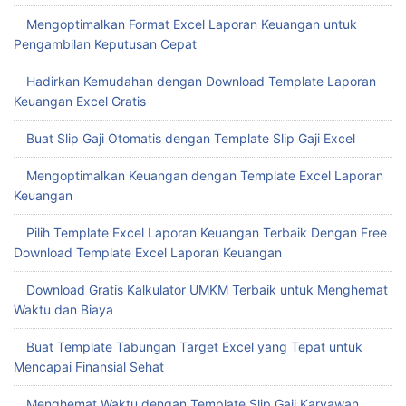
Mengoptimalkan Format Excel Laporan Keuangan untuk
Pengambilan Keputusan Cepat
Hadirkan Kemudahan dengan Download Template Laporan
Keuangan Excel Gratis
Buat Slip Gaji Otomatis dengan Template Slip Gaji Excel
Mengoptimalkan Keuangan dengan Template Excel Laporan
Keuangan
Pilih Template Excel Laporan Keuangan Terbaik Dengan Free
Download Template Excel Laporan Keuangan
Download Gratis Kalkulator UMKM Terbaik untuk Menghemat
Waktu dan Biaya
Buat Template Tabungan Target Excel yang Tepat untuk
Mencapai Finansial Sehat
Menghemat Waktu dengan Template Slip Gaji Karyawan