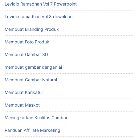
Levidio Ramadhan Vol 7 Powerpoint
Levidio ramadhan vol 8 download
Membuat Branding Produk
Membuat Foto Produk
Membuat Gambar 3D
membuat gambar dengan ai
Membuat Gambar Natural
Membuat Karikatur
Membuat Maskot
Meningkatkan Kualitas Gambar
Panduan Affiliate Marketing