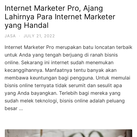
Internet Marketer Pro, Ajang
Lahirnya Para Internet Marketer
yang Handal
JASA
·
JULY 21, 2022
Internet Marketer Pro merupakan batu loncatan terbaik
untuk Anda yang tengah berjuang di ranah bisnis
online. Sekarang ini internet sudah menemukan
kecanggihannya. Manfaatnya tentu banyak akan
membawa keuntungan bagi pengguna. Untuk memulai
bisnis online ternyata tidak serumit dan sesulit apa
yang Anda bayangkan. Terlebih bagi mereka yang
sudah melek teknologi, bisnis online adalah peluang
besar …