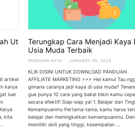
iah Ut
Terungkap Cara Menjadi Kaya 
Usia Muda Terbaik
PANDUAN KAYA
·
JANUARY 29, 2024
KLIK DISINI UNTUK DOWNLOAD PANDUAN
 artikel
AFFILIATE MARKETING >>> Hei kamu! Tau ngga
oh karya
gimana caranya jadi kaya di usia muda? Tenang
gat luar
gue punya 10 cara yang bakal bikin kamu cepe
an
secara efektif! Siap-siap ya! 1. Belajar dan Tin
Karya
Kemampuanmu Pertama-tama, kamu harus ter
, kita
belajar dan meningkatkan kemampuanmu. De
 …
memiliki skill yang tinggi, kesempatan …