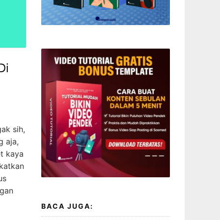
Di
k sih,
 aja,
t kaya
gkatkan
us
ngan
BACA JUGA: