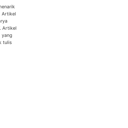
menarik
 Artikel
arya
 Artikel
D yang
 tulis