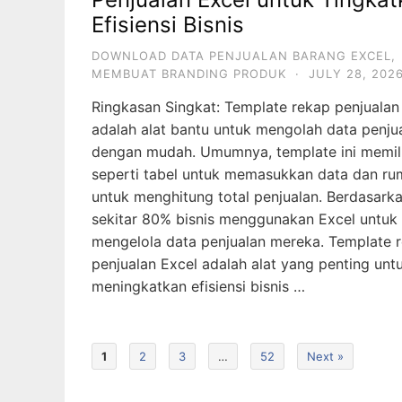
Efisiensi Bisnis
DOWNLOAD DATA PENJUALAN BARANG EXCEL
,
MEMBUAT BRANDING PRODUK
·
JULY 28, 202
Ringkasan Singkat: Template rekap penjualan
adalah alat bantu untuk mengolah data penju
dengan mudah. Umumnya, template ini memilik
seperti tabel untuk memasukkan data dan ru
untuk menghitung total penjualan. Berdasarka
sekitar 80% bisnis menggunakan Excel untuk
mengelola data penjualan mereka. Template 
penjualan Excel adalah alat yang penting unt
meningkatkan efisiensi bisnis …
1
2
3
…
52
Next »