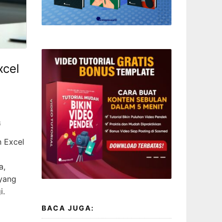
xcel
6
n Excel
a,
 yang
i.
BACA JUGA: