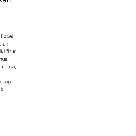
6
 Excel
alan
i fitur
mus
n data,
rekap
uk