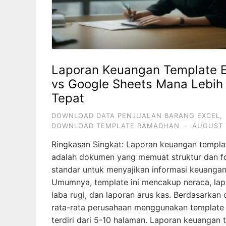
Laporan Keuangan Template E
vs Google Sheets Mana Lebih
Tepat
DOWNLOAD DATA PENJUALAN BARANG EXCEL
,
DOWNLOAD TEMPLATE RAMADHAN
·
AUGUST 
Ringkasan Singkat: Laporan keuangan templa
adalah dokumen yang memuat struktur dan f
standar untuk menyajikan informasi keuangan
Umumnya, template ini mencakup neraca, la
laba rugi, dan laporan arus kas. Berdasarkan 
rata-rata perusahaan menggunakan template
terdiri dari 5-10 halaman. Laporan keuangan 