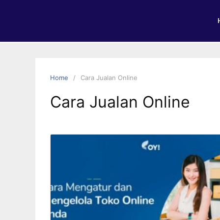
Home
Cara Jualan Online
Cara Jualan Online