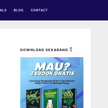
ALS
BLOG
CONTACT
DOWNLOAD SEKARANG 👇