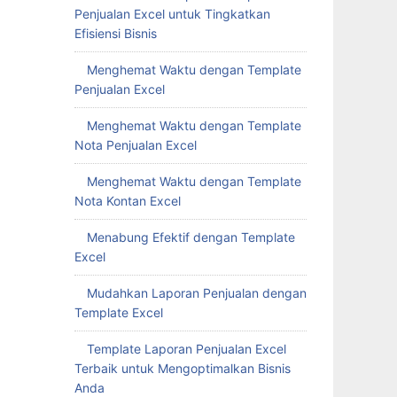
Penjualan Excel untuk Tingkatkan
Efisiensi Bisnis
Menghemat Waktu dengan Template
Penjualan Excel
Menghemat Waktu dengan Template
Nota Penjualan Excel
Menghemat Waktu dengan Template
Nota Kontan Excel
Menabung Efektif dengan Template
Excel
Mudahkan Laporan Penjualan dengan
Template Excel
Template Laporan Penjualan Excel
Terbaik untuk Mengoptimalkan Bisnis
Anda