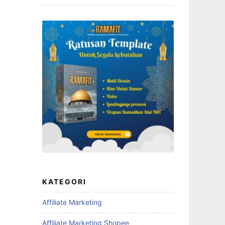
KATEGORI
Affiliate Marketing
Affiliate Marketing Shopee