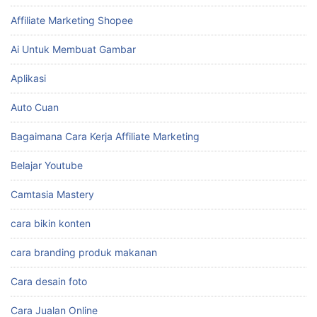
Affiliate Marketing Shopee
Ai Untuk Membuat Gambar
Aplikasi
Auto Cuan
Bagaimana Cara Kerja Affiliate Marketing
Belajar Youtube
Camtasia Mastery
cara bikin konten
cara branding produk makanan
Cara desain foto
Cara Jualan Online