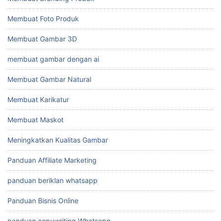
Membuat Foto Produk
Membuat Gambar 3D
membuat gambar dengan ai
Membuat Gambar Natural
Membuat Karikatur
Membuat Maskot
Meningkatkan Kualitas Gambar
Panduan Affiliate Marketing
panduan beriklan whatsapp
Panduan Bisnis Online
panduan copywriting Whatsapp