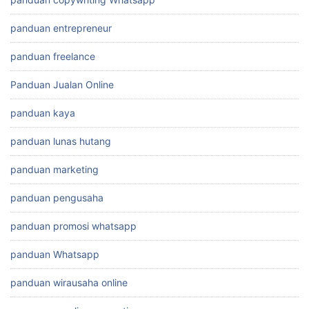
panduan entrepreneur
panduan freelance
Panduan Jualan Online
panduan kaya
panduan lunas hutang
panduan marketing
panduan pengusaha
panduan promosi whatsapp
panduan Whatsapp
panduan wirausaha online