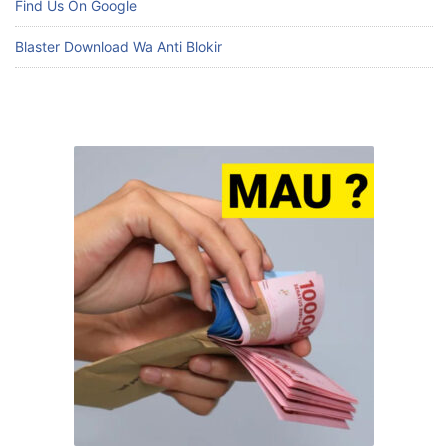
Find Us On Google
Blaster Download Wa Anti Blokir