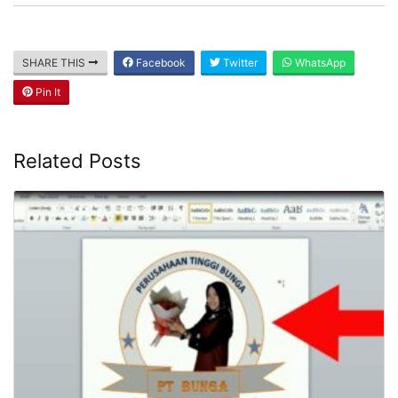
Adalah seorang digital marketer
berpengalaman sejak tahun 2015. Beliau
sangat expert dalam website, email
marketing, server dan meta ads. Selalu kunjungi website ini
untuk medapatkan ilmu bermanfaat dari beliau.
SHARE THIS
Facebook
Twitter
WhatsApp
Pin It
Related Posts