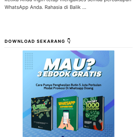
MARKETING GRATIS >>> Ada kabar gembira untuk
kita semua! Kami telah menemukan cara terbaru untuk
mentransfer data WhatsApp dari Android ke iPhone.
Kami tahu betapa merepotkannya ketika Anda beralih
dari satu perangkat ke perangkat lainnya, terutama
ketika Anda ingin tetap mengakses semua percakapan
WhatsApp Anda. Rahasia di Balik …
DOWNLOAD SEKARANG 👇