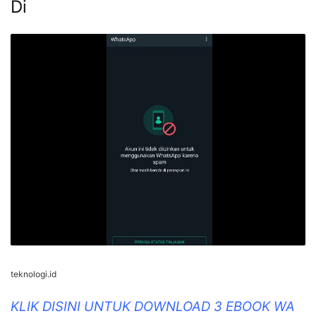
MARKETING GRATIS >>>
Penyebab Dan Cara Mengatasi
'Akun Tidak Diizinkan Karena Spam'
Di