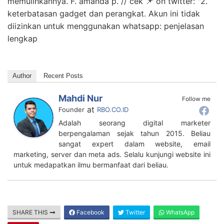
memulihkannya. F. amanda p. // cek 📌 on twitter: "2.
keterbatasan gadget dan perangkat. Akun ini tidak
diizinkan untuk menggunakan whatsapp: penjelasan
lengkap
Author
Recent Posts
Mahdi Nur
Follow me
at
Founder
RBO.CO.ID
Adalah seorang digital marketer
berpengalaman sejak tahun 2015. Beliau
sangat expert dalam website, email
marketing, server dan meta ads. Selalu kunjungi website ini
untuk medapatkan ilmu bermanfaat dari beliau.
SHARE THIS
Facebook
Twitter
WhatsApp