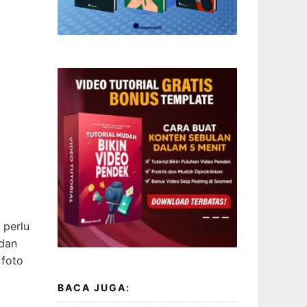
 perlu
 dan
 foto
BACA JUGA: