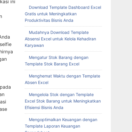
asi ini
Download Template Dashboard Excel
Gratis untuk Meningkatkan
n
Produktivitas Bisnis Anda
Mudahnya Download Template
 Anda
Absensi Excel untuk Kelola Kehadiran
elfie
Karyawan
hirnya
Mengatur Stok Barang dengan
gan
Template Stok Barang Excel
Menghemat Waktu dengan Template
Absen Excel
 pada
an
Mengelola Stok dengan Template
Excel Stok Barang untuk Meningkatkan
asi
Efisiensi Bisnis Anda
ase
Mengoptimalkan Keuangan dengan
Template Laporan Keuangan