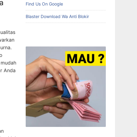
da
Find Us On Google
Blaster Download Wa Anti Blokir
ualitas
warkan
urna.
to
n mudah
ar Anda
an