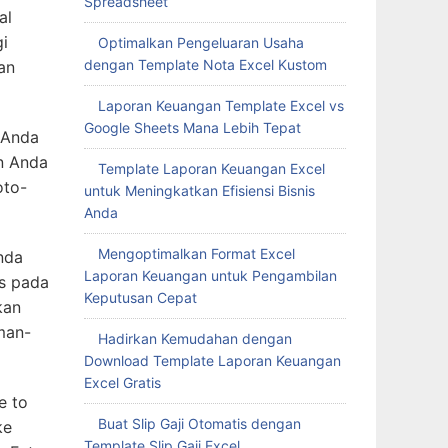
Spreadsheet
al
gi
Optimalkan Pengeluaran Usaha
dengan Template Nota Excel Kustom
an
Laporan Keuangan Template Excel vs
Google Sheets Mana Lebih Tepat
o Anda
an Anda
Template Laporan Keuangan Excel
oto-
untuk Meningkatkan Efisiensi Bisnis
Anda
Mengoptimalkan Format Excel
nda
Laporan Keuangan untuk Pengambilan
is pada
Keputusan Cepat
kan
eman-
Hadirkan Kemudahan dengan
Download Template Laporan Keuangan
Excel Gratis
e to
Buat Slip Gaji Otomatis dengan
ke
Template Slip Gaji Excel