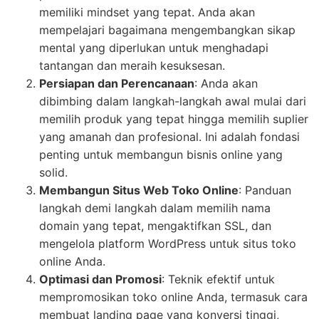
memiliki mindset yang tepat. Anda akan
mempelajari bagaimana mengembangkan sikap
mental yang diperlukan untuk menghadapi
tantangan dan meraih kesuksesan.
Persiapan dan Perencanaan
: Anda akan
dibimbing dalam langkah-langkah awal mulai dari
memilih produk yang tepat hingga memilih suplier
yang amanah dan profesional. Ini adalah fondasi
penting untuk membangun bisnis online yang
solid.
Membangun Situs Web Toko Online
: Panduan
langkah demi langkah dalam memilih nama
domain yang tepat, mengaktifkan SSL, dan
mengelola platform WordPress untuk situs toko
online Anda.
Optimasi dan Promosi
: Teknik efektif untuk
mempromosikan toko online Anda, termasuk cara
membuat landing page yang konversi tinggi,