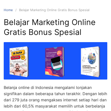
Home
Belajar Marketing Online Gratis Bonus Spesial
Belajar Marketing Online
Gratis Bonus Spesial
Belanja online di Indonesia mengalami lonjakan
signifikan dalam beberapa tahun terakhir. Dengan lebih
dari 279 juta orang mengakses internet setiap hari dan
lebih dari 60,5% masyarakat memilih untuk berbelanja