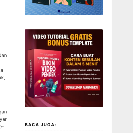
dan
ka
ik,
gan
yar
BACA JUGA:
e-