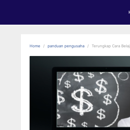
Home
panduan pengusaha
Terungkap Cara Belaj