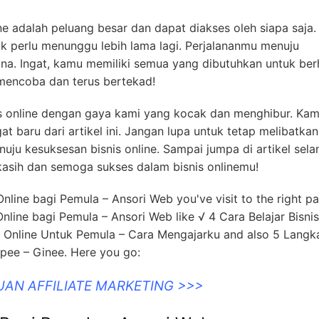
 adalah peluang besar dan dapat diakses oleh siapa saja. 
ak perlu menunggu lebih lama lagi. Perjalananmu menuju
. Ingat, kamu memiliki semua yang dibutuhkan untuk berh
k mencoba dan terus bertekad!
nis online dengan gaya kami yang kocak dan menghibur. Kam
 baru dari artikel ini. Jangan lupa untuk tetap melibatkan
u kesuksesan bisnis online. Sampai jumpa di artikel sela
 kasih dan semoga sukses dalam bisnis onlinemu!
 Online bagi Pemula – Ansori Web you've visit to the right p
nline bagi Pemula – Ansori Web like √ 4 Cara Belajar Bisnis
is Online Untuk Pemula – Cara Mengajarku and also 5 Langk
opee – Ginee. Here you go:
UAN AFFILIATE MARKETING >>>