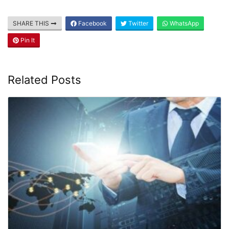
Adalah seorang digital marketer
berpengalaman sejak tahun 2015. Beliau
sangat expert dalam website, email
marketing, server dan meta ads. Selalu kunjungi website ini
untuk medapatkan ilmu bermanfaat dari beliau.
SHARE THIS
Facebook
Twitter
WhatsApp
Pin It
Related Posts