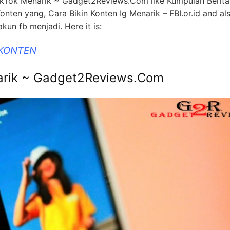
TikTok Menarik ~ Gadget2Reviews.Com like Kumpulan Berit
en yang, Cara Bikin Konten Ig Menarik – FBI.or.id and al
kun fb menjadi. Here it is:
 KONTEN
narik ~ Gadget2Reviews.Com