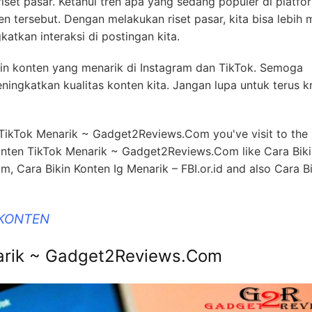
riset pasar. Ketahui tren apa yang sedang populer di platfo
en tersebut. Dengan melakukan riset pasar, kita bisa lebih
tkan interaksi di postingan kita.
ikin konten yang menarik di Instagram dan TikTok. Semoga
ngkatkan kualitas konten kita. Jangan lupa untuk terus kr
 TikTok Menarik ~ Gadget2Reviews.Com you've visit to the 
onten TikTok Menarik ~ Gadget2Reviews.Com like Cara Biki
Cara Bikin Konten Ig Menarik – FBI.or.id and also Cara Bi
 KONTEN
narik ~ Gadget2Reviews.Com