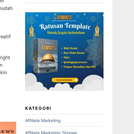
rm
 mudah
eatif
right
n
kin
KATEGORI
Affiliate Marketing
Affiliate Marketing Shopee