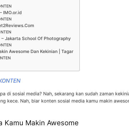
ONTEN
– IMO.or.id
ONTEN
get2Reviews.Com
ONTEN
P – Jakarta School Of Photography
ONTEN
akin Awesome Dan Kekinian | Tagar
ONTEN
 KONTEN
a di sosial media? Nah, sekarang kan sudah zaman kekinia
ng kece. Nah, biar konten sosial media kamu makin awes
dia Kamu Makin Awesome