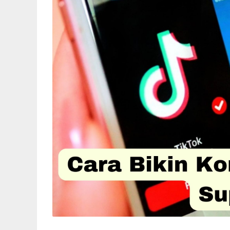
meningkatkan kualitas konten kalian. Semoga 
If you are looking for Cara Bikin Konten Ti
We have 5 Pictures about Cara Bikin Konten 
Menarik – FBI.or.id, Strategi Membuat Konte
Membuat Konten Menarik Agar Banyak Dikunju
KLIK DISINI UNTUK DOWNLOAD BIKIN
Cara Bikin Konten TikTok Me