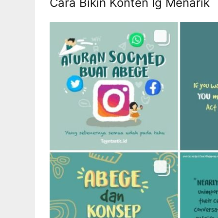
Salah satu kunci utama dalam membuat konte
oleh audiens kalian. Mulailah dengan melakuka
platform-platform tersebut. Dengan begitu, 
pengguna.
Selain itu, jangan lupa untuk memperhatikan 
kalian unggah memiliki kualitas yang baik se
juga caption yang menarik dan kreatif untuk 
YouTube.
Cara Bikin Konten Ig Menarik