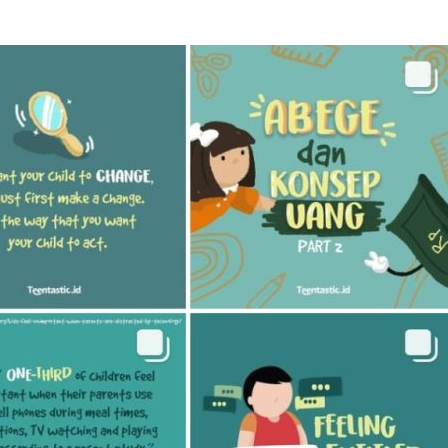
n yang menarik adalah dengan mengetahui apa yang dimin
n riset terlebih dahulu mengenai tren yang sedang terjadi 
kalian bisa membuat konten yang relevan dan sesuai denga
kualitas konten yang kalian buat. Pastikan gambar atau vid
hingga bisa menarik perhatian orang yang melihatnya. Guna
menarik lebih banyak interaksi dari pengguna Instagram da