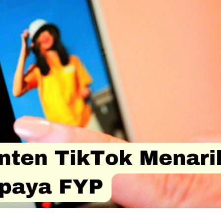
berhasil!
kTok Menarik ~ Gadget2Reviews.Com you've came to the righ
TikTok Menarik ~ Gadget2Reviews.Com like Cara Bikin Kont
n Instagram Yang Menarik Konsumen – Jawon Virtual and al
ngi!. Here you go:
 KONTEN
narik ~ Gadget2Reviews.Com