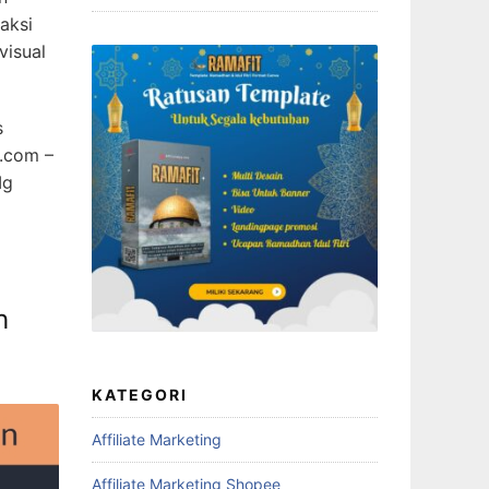
aksi
visual
s
u.com –
Ig
h
KATEGORI
Affiliate Marketing
Affiliate Marketing Shopee