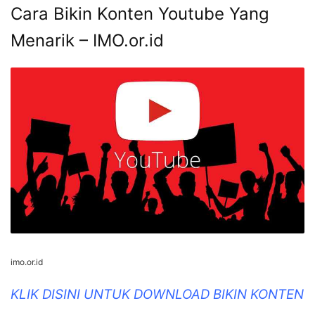
Cara Bikin Konten Youtube Yang
Menarik – IMO.or.id
imo.or.id
KLIK DISINI UNTUK DOWNLOAD BIKIN KONTEN