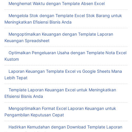
Menghemat Waktu dengan Template Absen Excel
Mengelola Stok dengan Template Excel Stok Barang untuk
Meningkatkan Efisiensi Bisnis Anda
Mengoptimalkan Keuangan dengan Template Laporan
Keuangan Spreadsheet
Optimalkan Pengeluaran Usaha dengan Template Nota Excel
Kustom
Laporan Keuangan Template Excel vs Google Sheets Mana
Lebih Tepat
Template Laporan Keuangan Excel untuk Meningkatkan
Efisiensi Bisnis Anda
Mengoptimalkan Format Excel Laporan Keuangan untuk
Pengambilan Keputusan Cepat
Hadirkan Kemudahan dengan Download Template Laporan