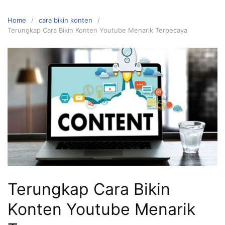
Home
cara bikin konten
Terungkap Cara Bikin Konten Youtube Menarik Terpecaya
Terungkap Cara Bikin
Konten Youtube Menarik