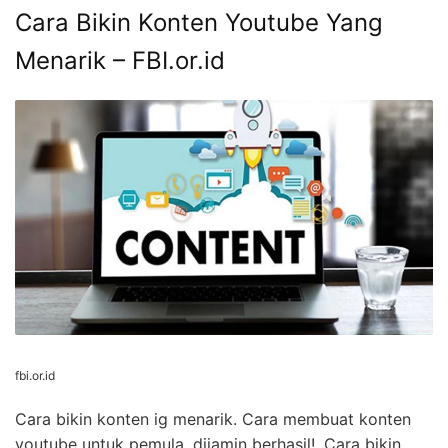
Cara Bikin Konten Youtube Yang
Menarik – FBI.or.id
fbi.or.id
Cara bikin konten ig menarik. Cara membuat konten
youtube untuk pemula, dijamin berhasil!. Cara bikin