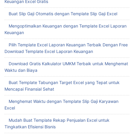
Keuangan Excel Gratis
Buat Slip Gaji Otomatis dengan Template Slip Gaji Excel
Mengoptimalkan Keuangan dengan Template Excel Laporan
Keuangan
Pilih Template Excel Laporan Keuangan Terbaik Dengan Free
Download Template Excel Laporan Keuangan
Download Gratis Kalkulator UMKM Terbaik untuk Menghemat
Waktu dan Biaya
Buat Template Tabungan Target Excel yang Tepat untuk
Mencapai Finansial Sehat
Menghemat Waktu dengan Template Slip Gaji Karyawan
Excel
Mudah Buat Template Rekap Penjualan Excel untuk
Tingkatkan Efisiensi Bisnis