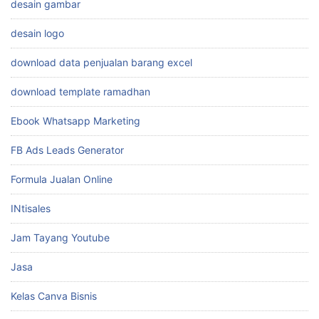
desain gambar
desain logo
download data penjualan barang excel
download template ramadhan
Ebook Whatsapp Marketing
FB Ads Leads Generator
Formula Jualan Online
INtisales
Jam Tayang Youtube
Jasa
Kelas Canva Bisnis