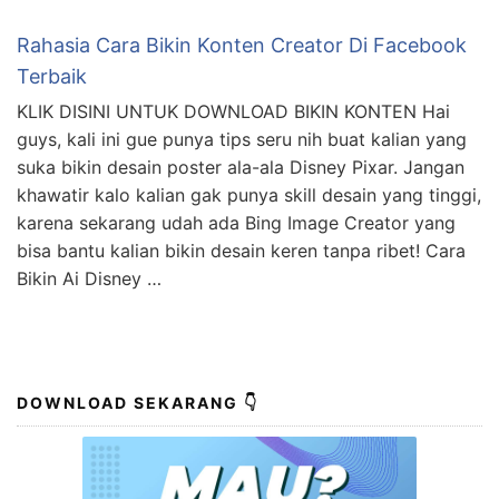
Rahasia Cara Bikin Konten Creator Di Facebook
Terbaik
KLIK DISINI UNTUK DOWNLOAD BIKIN KONTEN Hai
guys, kali ini gue punya tips seru nih buat kalian yang
suka bikin desain poster ala-ala Disney Pixar. Jangan
khawatir kalo kalian gak punya skill desain yang tinggi,
karena sekarang udah ada Bing Image Creator yang
bisa bantu kalian bikin desain keren tanpa ribet! Cara
Bikin Ai Disney …
DOWNLOAD SEKARANG 👇