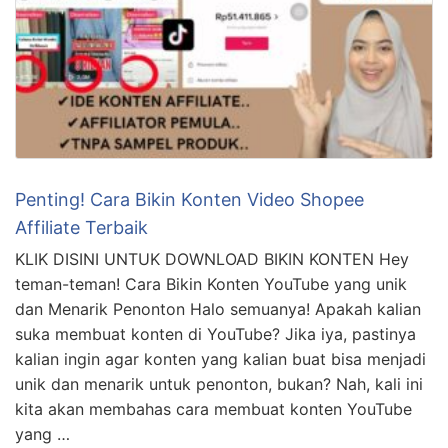
Penting! Cara Bikin Konten Video Shopee
Affiliate Terbaik
KLIK DISINI UNTUK DOWNLOAD BIKIN KONTEN Hey
teman-teman! Cara Bikin Konten YouTube yang unik
dan Menarik Penonton Halo semuanya! Apakah kalian
suka membuat konten di YouTube? Jika iya, pastinya
kalian ingin agar konten yang kalian buat bisa menjadi
unik dan menarik untuk penonton, bukan? Nah, kali ini
kita akan membahas cara membuat konten YouTube
yang …