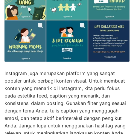
Instagram juga merupakan platform yang sangat
populer untuk berbagi konten visual. Untuk membuat
konten yang menarik di Instagram, kita perlu fokus
pada estetika feed, caption yang menarik, dan
konsistensi dalam posting. Gunakan filter yang sesuai
dengan tema Anda, tulis caption yang menggugah
emosi, dan tetap aktif berinteraksi dengan pengikut
Anda. Jangan lupa untuk menggunakan hashtag yang
relevan untuk meningkatkan jangkauan konten Anda.