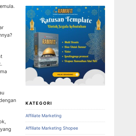
pemula.
ar
innya?
t
.
ama
au
 dengan
KATEGORI
Affiliate Marketing
ok,
Affiliate Marketing Shopee
 yang