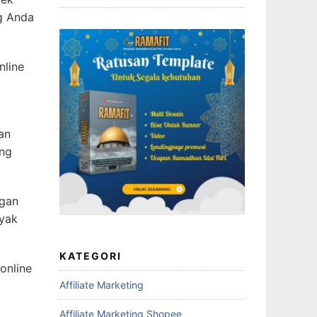
g Anda
nline
an
ang
ngan
nyak
KATEGORI
online
Affiliate Marketing
Affiliate Marketing Shopee