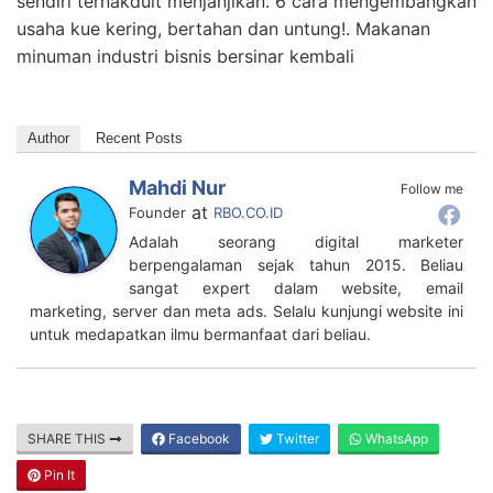
peluang bisnis spesial rumah membidik jelang dibuat
sendiri ternakduit menjanjikan
Lebaran kering kue usaha roti resep parcel potensi
peluang bisnis spesial rumah membidik jelang dibuat
sendiri ternakduit menjanjikan. 6 cara mengembangkan
usaha kue kering, bertahan dan untung!. Makanan
minuman industri bisnis bersinar kembali
Author
Recent Posts
Mahdi Nur
Follow me
at
Founder
RBO.CO.ID
Adalah seorang digital marketer
berpengalaman sejak tahun 2015. Beliau
sangat expert dalam website, email
marketing, server dan meta ads. Selalu kunjungi website ini
untuk medapatkan ilmu bermanfaat dari beliau.