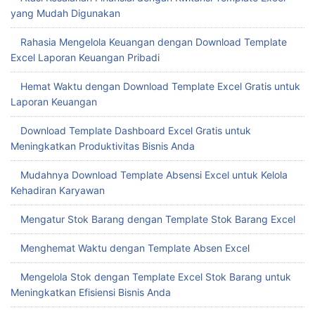
yang Mudah Digunakan
Rahasia Mengelola Keuangan dengan Download Template
Excel Laporan Keuangan Pribadi
Hemat Waktu dengan Download Template Excel Gratis untuk
Laporan Keuangan
Download Template Dashboard Excel Gratis untuk
Meningkatkan Produktivitas Bisnis Anda
Mudahnya Download Template Absensi Excel untuk Kelola
Kehadiran Karyawan
Mengatur Stok Barang dengan Template Stok Barang Excel
Menghemat Waktu dengan Template Absen Excel
Mengelola Stok dengan Template Excel Stok Barang untuk
Meningkatkan Efisiensi Bisnis Anda