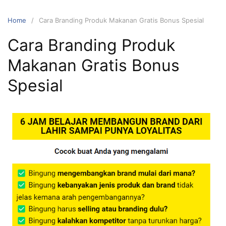
Home
Cara Branding Produk Makanan Gratis Bonus Spesial
Cara Branding Produk
Makanan Gratis Bonus
Spesial