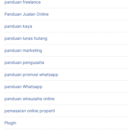
panduan freelance
Panduan Jualan Online
panduan kaya
panduan lunas hutang
panduan marketing
panduan pengusaha
panduan promosi whatsapp
panduan Whatsapp
panduan wirausaha online
pemasaran online properti
Plugin