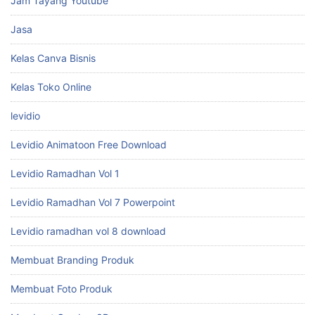
Jam Tayang Youtube
Jasa
Kelas Canva Bisnis
Kelas Toko Online
levidio
Levidio Animatoon Free Download
Levidio Ramadhan Vol 1
Levidio Ramadhan Vol 7 Powerpoint
Levidio ramadhan vol 8 download
Membuat Branding Produk
Membuat Foto Produk