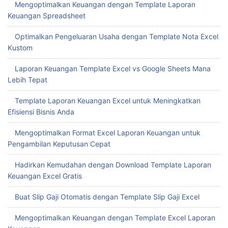
Mengoptimalkan Keuangan dengan Template Laporan
Keuangan Spreadsheet
Optimalkan Pengeluaran Usaha dengan Template Nota Excel
Kustom
Laporan Keuangan Template Excel vs Google Sheets Mana
Lebih Tepat
Template Laporan Keuangan Excel untuk Meningkatkan
Efisiensi Bisnis Anda
Mengoptimalkan Format Excel Laporan Keuangan untuk
Pengambilan Keputusan Cepat
Hadirkan Kemudahan dengan Download Template Laporan
Keuangan Excel Gratis
Buat Slip Gaji Otomatis dengan Template Slip Gaji Excel
Mengoptimalkan Keuangan dengan Template Excel Laporan