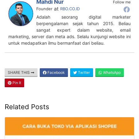
syarat cuan lewat konten. Cara daftar afiliasi tiktok
shop paling mudah
Author
Recent Posts
Mahdi Nur
Follow me
at
Founder
RBO.CO.ID
Adalah seorang digital marketer
berpengalaman sejak tahun 2015. Beliau
sangat expert dalam website, email
marketing, server dan meta ads. Selalu kunjungi website ini
untuk medapatkan ilmu bermanfaat dari beliau.
SHARE THIS
Facebook
Twitter
WhatsApp
Pin It