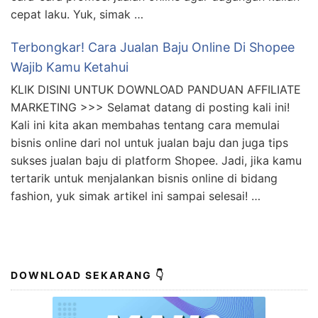
KLIK DISINI UNTUK DOWNLOAD PANDUAN AFFILIATE
MARKETING >>> Cara Promosi Jualan yang Bikin
Dagangan Cepat Laku Hai, teman-teman! Apakah
kalian seorang pebisnis yang ingin dagangan kalian
laku dengan cepat? Jika iya, maka kalian berada di
tempat yang tepat! Di artikel ini, kita akan membahas
cara-cara promosi jualan online agar dagangan kalian
cepat laku. Yuk, simak …
Terbongkar! Cara Jualan Baju Online Di Shopee
Wajib Kamu Ketahui
KLIK DISINI UNTUK DOWNLOAD PANDUAN AFFILIATE
MARKETING >>> Selamat datang di posting kali ini!
Kali ini kita akan membahas tentang cara memulai
bisnis online dari nol untuk jualan baju dan juga tips
sukses jualan baju di platform Shopee. Jadi, jika kamu
tertarik untuk menjalankan bisnis online di bidang
fashion, yuk simak artikel ini sampai selesai! …