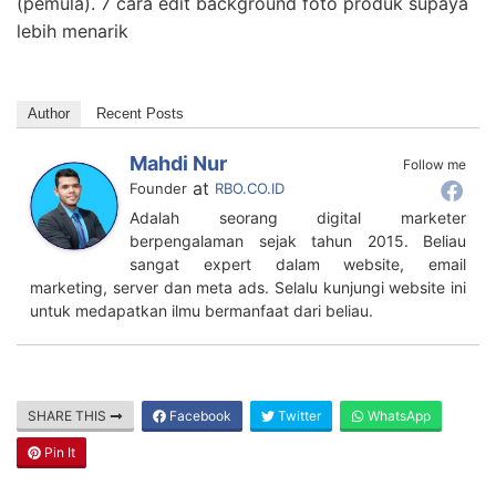
www.travelolur.com
Cara edit foto produk agar menarik laris di shopee.
Cara edit foto di photoshop agar hasilnya cantik
(pemula). 7 cara edit background foto produk supaya
lebih menarik
Author
Recent Posts
Mahdi Nur
Follow me
at
Founder
RBO.CO.ID
Adalah seorang digital marketer
berpengalaman sejak tahun 2015. Beliau
sangat expert dalam website, email
marketing, server dan meta ads. Selalu kunjungi website ini
untuk medapatkan ilmu bermanfaat dari beliau.