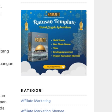
.
.
ntang
euangan
KATEGORI
dan
Affiliate Marketing
daan
nda
Affiliate Marketing Shopee