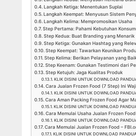
Langkah Ketiga: Menentukan Suplai
Langkah Keempat: Menyusun Sistem Pen
Langkah Kelima: Mempromosikan Usaha
Step Pertama: Pahami Kebutuhan Konsu
Step Kedua: Buat Branding yang Menarik
Step Ketiga: Gunakan Hashtag yang Rele
Step Keempat: Tawarkan Keunikan Prod
Step Kelima: Berikan Pelayanan yang Bai
Step Keenam: Gunakan Testimoni dari P
Step Ketujuh: Jaga Kualitas Produk
KLIK DISINI UNTUK DOWNLOAD PANDUA
Cara Jualan Frozen Food (7 Step) Ini W
KLIK DISINI UNTUK DOWNLOAD PANDUA
Cara Aman Packing Frozen Food Agar M
KLIK DISINI UNTUK DOWNLOAD PANDUA
Cara Memulai Usaha Jualan Frozen Foo
KLIK DISINI UNTUK DOWNLOAD PANDUA
Cara Memulai Jualan Frozen Food – FBI.or
KLIK DISINI UNTUK DOWNLOAD PANDUA