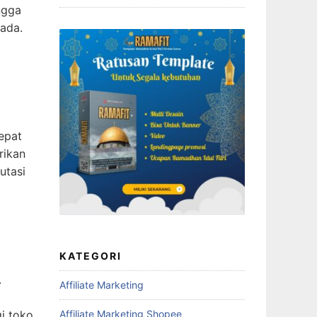
ngga
ada.
epat
rikan
utasi
KATEGORI
.
Affiliate Marketing
Affiliate Marketing Shopee
i toko