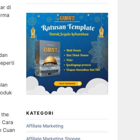
dan
eperti
alan
roduk
 the
4 Cara
an Cuan
KATEGORI
Affiliate Marketing
Affiliate Marketing Shopee