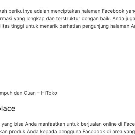
gkah berikutnya adalah menciptakan halaman Facebook yan
ormasi yang lengkap dan terstruktur dengan baik. Anda jug
tas tinggi untuk menarik perhatian pengunjung halaman A
 Ampuh dan Cuan – HiToko
place
r yang bisa Anda manfaatkan untuk berjualan online di Fac
lkan produk Anda kepada pengguna Facebook di area yang
produk Anda jelas, lengkap dengan foto dan harga yang ter
omunitas
 juga dapat memanfaatkan grup dan komunitas yang rele