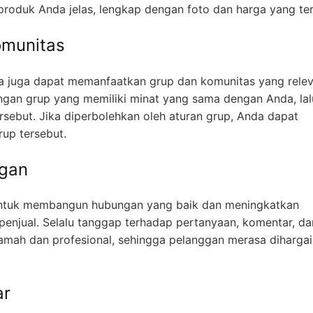
gan grup yang memiliki minat yang sama dengan Anda, lal
rsebut. Jika diperbolehkan oleh aturan grup, Anda dapat
up tersebut.
ggan
 untuk membangun hubungan yang baik dan meningkatkan
enjual. Selalu tanggap terhadap pertanyaan, komentar, da
amah dan profesional, sehingga pelanggan merasa dihargai
ar
tkan penjualan, Anda juga dapat menggunakan iklan berbay
ens Anda, menentukan anggaran iklan, dan memonitor perf
relevan dengan produk yang Anda jual.
g Mudah