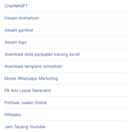
cara bikin konten
cara branding produk makanan
Cara desain foto
Cara Jualan Online
Cara Mengambil Inspirasi
cara wa anti banned
ChatWAGPT
Desain Animatoon
desain gambar
desain logo
download data penjualan barang excel