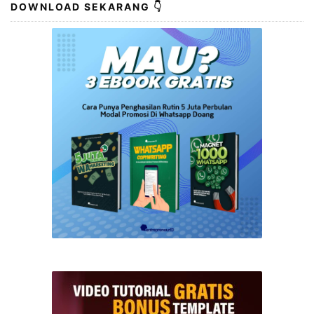
MARKETING >>> Bisnis Rumahan : 7 Ide Usaha Modal
Kecil untuk Pemula Dalam era digital seperti saat ini,
menjalankan bisnis rumahan menjadi pilihan yang
menarik bagi banyak orang. Selain menghemat biaya
sewa tempat usaha, bisnis rumahan juga memberikan
fleksibilitas dalam mengatur waktu kerja. Bahkan,
dengan modal kecil, Anda bisa …
DOWNLOAD SEKARANG 👇