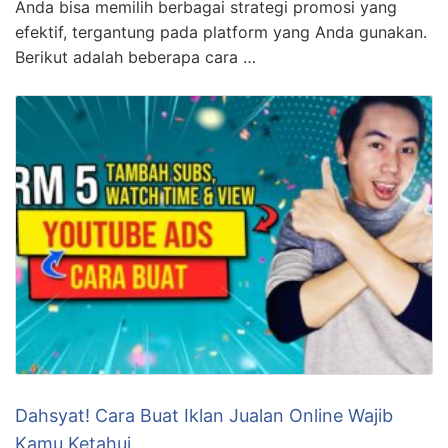
Terungkap Cara Promosi Jualan Online Agar
Cepat Laku Terbaik
KLIK DISINI UNTUK DOWNLOAD PANDUAN AFFILIATE
MARKETING >>> Saya ingin berbagi beberapa tips
dan trik untuk membuat jualan online Anda cepat laku.
Dalam dunia bisnis yang semakin digital ini, promosi
menjadi kunci utama dalam menarik minat konsumen.
Anda bisa memilih berbagai strategi promosi yang
efektif, tergantung pada platform yang Anda gunakan.
Berikut adalah beberapa cara …