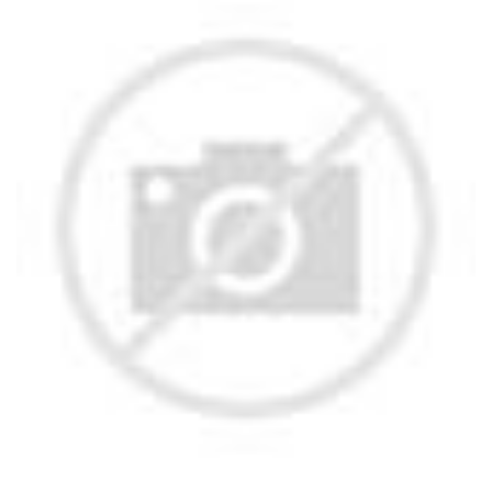
bukuwarung.com
KLIK DISINI UNTUK DOWNLOAD PANDUAN
AFFILIATE MARKETING >>>
Mau Jualan Di Gojek, Ini Cara Jual
Makanan Online Di Gojek