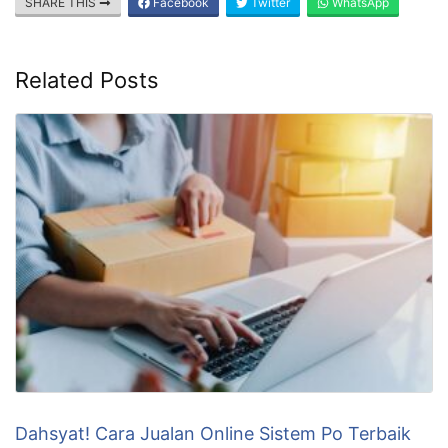
Mahdi Nur
Follow me
at
Founder
RBO.CO.ID
Adalah seorang digital marketer
berpengalaman sejak tahun 2015. Beliau
sangat expert dalam website, email
marketing, server dan meta ads. Selalu kunjungi website ini
untuk medapatkan ilmu bermanfaat dari beliau.
SHARE THIS
Facebook
Twitter
WhatsApp
Related Posts