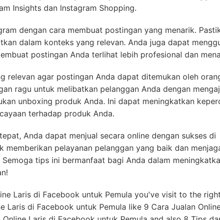
gram Insights dan Instagram Shopping.
tagram dengan cara membuat postingan yang menarik. Pasti
atkan dalam konteks yang relevan. Anda juga dapat mengg
membuat postingan Anda terlihat lebih profesional dan mena
 relevan agar postingan Anda dapat ditemukan oleh oran
angan ragu untuk melibatkan pelanggan Anda dengan menga
ukan unboxing produk Anda. Ini dapat meningkatkan kepe
rcayaan terhadap produk Anda.
epat, Anda dapat menjual secara online dengan sukses di
tuk memberikan pelayanan pelanggan yang baik dan menjag
 Semoga tips ini bermanfaat bagi Anda dalam meningkatk
an!
ine Laris di Facebook untuk Pemula you've visit to the right
 Laris di Facebook untuk Pemula like 9 Cara Jualan Online
n Online Laris di Facebook untuk Pemula and also 8 Tips d