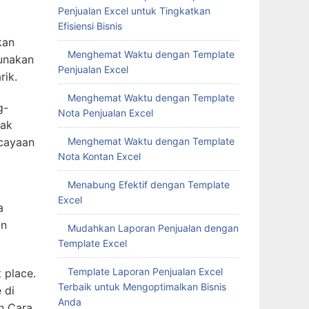
Penjualan Excel untuk Tingkatkan
Efisiensi Bisnis
kan
Menghemat Waktu dengan Template
unakan
Penjualan Excel
rik.
Menghemat Waktu dengan Template
g-
Nota Penjualan Excel
jak
Menghemat Waktu dengan Template
rcayaan
Nota Kontan Excel
Menabung Efektif dengan Template
Excel
a
an
Mudahkan Laporan Penjualan dengan
Template Excel
Template Laporan Penjualan Excel
 place.
Terbaik untuk Mengoptimalkan Bisnis
 di
Anda
an Cara