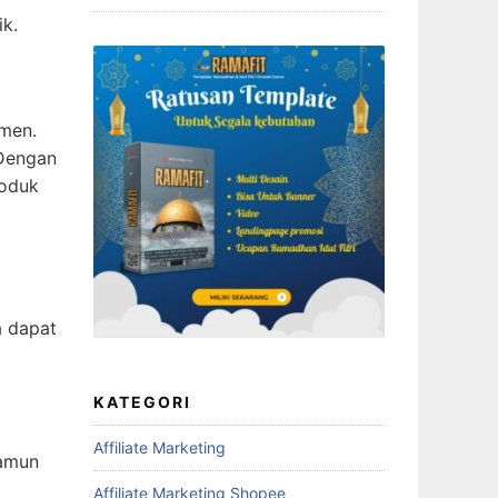
ik.
umen.
 Dengan
roduk
a dapat
KATEGORI
Affiliate Marketing
namun
Affiliate Marketing Shopee