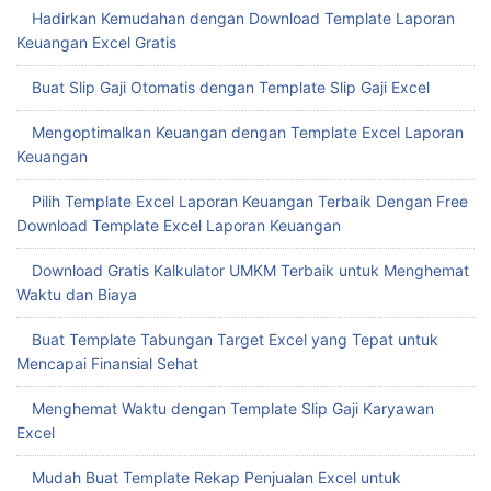
Hadirkan Kemudahan dengan Download Template Laporan
Keuangan Excel Gratis
Buat Slip Gaji Otomatis dengan Template Slip Gaji Excel
Mengoptimalkan Keuangan dengan Template Excel Laporan
Keuangan
Pilih Template Excel Laporan Keuangan Terbaik Dengan Free
Download Template Excel Laporan Keuangan
Download Gratis Kalkulator UMKM Terbaik untuk Menghemat
Waktu dan Biaya
Buat Template Tabungan Target Excel yang Tepat untuk
Mencapai Finansial Sehat
Menghemat Waktu dengan Template Slip Gaji Karyawan
Excel
Mudah Buat Template Rekap Penjualan Excel untuk