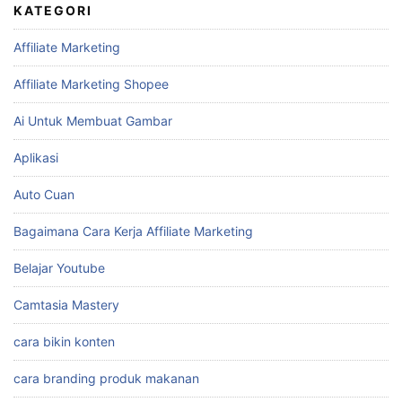
KATEGORI
Affiliate Marketing
Affiliate Marketing Shopee
Ai Untuk Membuat Gambar
Aplikasi
Auto Cuan
Bagaimana Cara Kerja Affiliate Marketing
Belajar Youtube
Camtasia Mastery
cara bikin konten
cara branding produk makanan