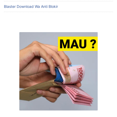
Blaster Download Wa Anti Blokir