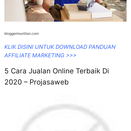
bloggermuntilan.com
KLIK DISINI UNTUK DOWNLOAD PANDUAN
AFFILIATE MARKETING >>>
5 Cara Jualan Online Terbaik Di
2020 – Projasaweb