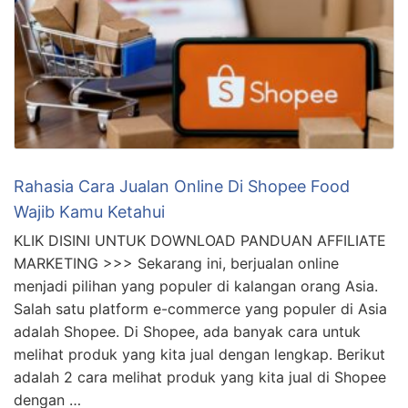
Rahasia Cara Jualan Online Di Shopee Food
Wajib Kamu Ketahui
KLIK DISINI UNTUK DOWNLOAD PANDUAN AFFILIATE
MARKETING >>> Sekarang ini, berjualan online
menjadi pilihan yang populer di kalangan orang Asia.
Salah satu platform e-commerce yang populer di Asia
adalah Shopee. Di Shopee, ada banyak cara untuk
melihat produk yang kita jual dengan lengkap. Berikut
adalah 2 cara melihat produk yang kita jual di Shopee
dengan …