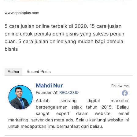
www.qoalaplus.com
5 cara jualan online terbaik di 2020. 15 cara jualan
online untuk pemula demi bisnis yang sukses penuh
cuan. 5 cara jualan online yang mudah bagi pemula
bisnis
Author
Recent Posts
Mahdi Nur
Follow me
at
Founder
RBO.CO.ID
Adalah seorang digital marketer
berpengalaman sejak tahun 2015. Beliau
sangat expert dalam website, email
marketing, server dan meta ads. Selalu kunjungi website ini
untuk medapatkan ilmu bermanfaat dari beliau.