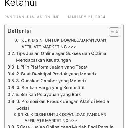
Ketahui
PANDUAN JUALAN ONLINE
·
JANUARY 21, 2024
Daftar Isi
KLIK DISINI UNTUK DOWNLOAD PANDUAN
AFFILIATE MARKETING >>>
Tips Jualan Online agar Sukses dan Optimal
Mendapatkan Keuntungan
1. Pilih Platform Jualan yang Tepat
2. Buat Deskripsi Produk yang Menarik
3. Gunakan Gambar yang Menarik
4. Berikan Harga yang Kompetitif
5. Berikan Pelayanan yang Baik
6. Promosikan Produk dengan Aktif di Media
Sosial
KLIK DISINI UNTUK DOWNLOAD PANDUAN
AFFILIATE MARKETING >>>
5 Cara Jualan Online Yang Mudah Bagi Pemula