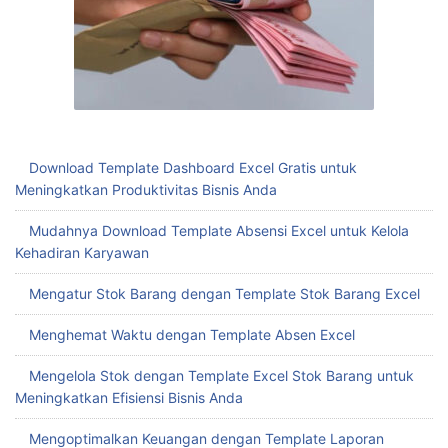
Download Template Dashboard Excel Gratis untuk
Meningkatkan Produktivitas Bisnis Anda
Mudahnya Download Template Absensi Excel untuk Kelola
Kehadiran Karyawan
Mengatur Stok Barang dengan Template Stok Barang Excel
Menghemat Waktu dengan Template Absen Excel
Mengelola Stok dengan Template Excel Stok Barang untuk
Meningkatkan Efisiensi Bisnis Anda
Mengoptimalkan Keuangan dengan Template Laporan