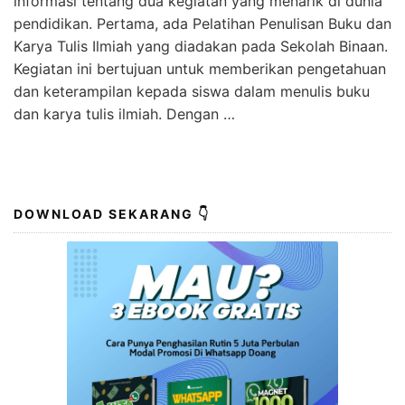
informasi tentang dua kegiatan yang menarik di dunia
pendidikan. Pertama, ada Pelatihan Penulisan Buku dan
Karya Tulis Ilmiah yang diadakan pada Sekolah Binaan.
Kegiatan ini bertujuan untuk memberikan pengetahuan
dan keterampilan kepada siswa dalam menulis buku
dan karya tulis ilmiah. Dengan …
DOWNLOAD SEKARANG 👇