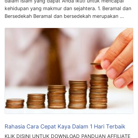
dalam Islam yang dapat Anda ikuti untuk mencapai
kehidupan yang makmur dan sejahtera. 1. Beramal dan
Bersedekah Beramal dan bersedekah merupakan …
Rahasia Cara Cepat Kaya Dalam 1 Hari Terbaik
KLIK DISINI UNTUK DOWNLOAD PANDUAN AFFILIATE