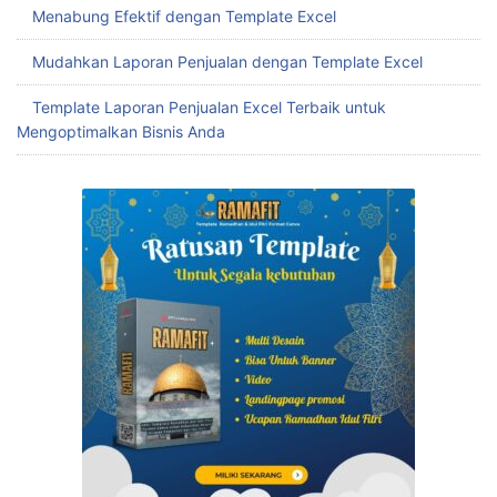
Menabung Efektif dengan Template Excel
Mudahkan Laporan Penjualan dengan Template Excel
Template Laporan Penjualan Excel Terbaik untuk
Mengoptimalkan Bisnis Anda