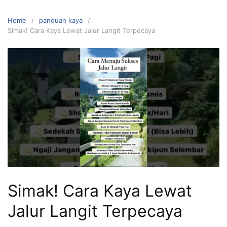
Home
panduan kaya
Simak! Cara Kaya Lewat Jalur Langit Terpecaya
Simak! Cara Kaya Lewat
Jalur Langit Terpecaya