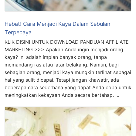
Hebat! Cara Menjadi Kaya Dalam Sebulan
Terpecaya
KLIK DISINI UNTUK DOWNLOAD PANDUAN AFFILIATE
MARKETING >>> Apakah Anda ingin menjadi orang
kaya? Ini adalah impian banyak orang, tanpa
memandang ras atau latar belakang. Namun, bagi
sebagian orang, menjadi kaya mungkin terlihat sebagai
hal yang sulit dicapai. Tetapi jangan khawatir, ada
beberapa cara sederhana yang dapat Anda coba untuk
meningkatkan kekayaan Anda secara bertahap. …