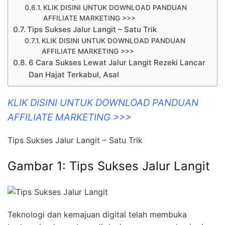
KLIK DISINI UNTUK DOWNLOAD PANDUAN
AFFILIATE MARKETING >>>
Tips Sukses Jalur Langit – Satu Trik
KLIK DISINI UNTUK DOWNLOAD PANDUAN
AFFILIATE MARKETING >>>
6 Cara Sukses Lewat Jalur Langit Rezeki Lancar
Dan Hajat Terkabul, Asal
KLIK DISINI UNTUK DOWNLOAD PANDUAN
AFFILIATE MARKETING >>>
Tips Sukses Jalur Langit – Satu Trik
Gambar 1: Tips Sukses Jalur Langit
Teknologi dan kemajuan digital telah membuka