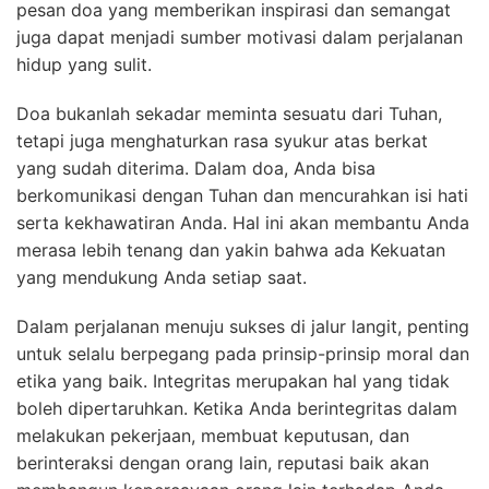
pesan doa yang memberikan inspirasi dan semangat
juga dapat menjadi sumber motivasi dalam perjalanan
hidup yang sulit.
Doa bukanlah sekadar meminta sesuatu dari Tuhan,
tetapi juga menghaturkan rasa syukur atas berkat
yang sudah diterima. Dalam doa, Anda bisa
berkomunikasi dengan Tuhan dan mencurahkan isi hati
serta kekhawatiran Anda. Hal ini akan membantu Anda
merasa lebih tenang dan yakin bahwa ada Kekuatan
yang mendukung Anda setiap saat.
Dalam perjalanan menuju sukses di jalur langit, penting
untuk selalu berpegang pada prinsip-prinsip moral dan
etika yang baik. Integritas merupakan hal yang tidak
boleh dipertaruhkan. Ketika Anda berintegritas dalam
melakukan pekerjaan, membuat keputusan, dan
berinteraksi dengan orang lain, reputasi baik akan