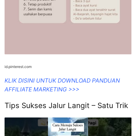
id.pinterest.com
KLIK DISINI UNTUK DOWNLOAD PANDUAN
AFFILIATE MARKETING >>>
Tips Sukses Jalur Langit – Satu Trik