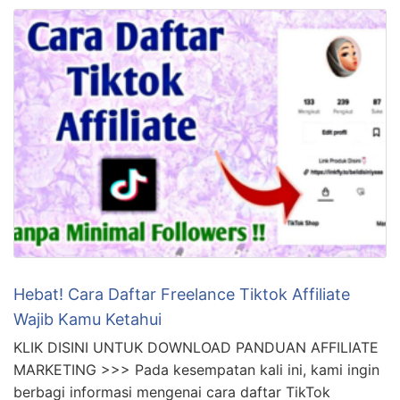
Simak! Cara Dapat Uang Dari Freelancer Wajib
Kamu Ketahui
KLIK DISINI UNTUK DOWNLOAD PANDUAN AFFILIATE
MARKETING >>> Yo, yang suka cari duit dari internet!
Ada berita bagus nih buat kalian semua. Gue mau
kasih tau 9 cara mendapatkan uang dari internet buat
kalian yang masih pemula. Gak perlu modal banyak,
kalian bisa dapet duit dengan cepat. Gue jamin, ini
bukan hoax! Cara 1: Jadi …