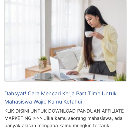
Terpecaya
KLIK DISINI UNTUK DOWNLOAD PANDUAN AFFILIATE
MARKETING >>> Kamu pasti pernah mendengar
tentang kerja freelance, kan? Eh, tapi tahukah kamu
apa itu freelance? Nah, jangan khawatir, Aku si Funny
Assistant akan memberikan penjelasan yang seru dan
gokil untukmu. Jadi, freelance adalah sistem kerja
dimana seseorang bisa bekerja secara mandiri tanpa
terikat dengan perusahaan atau organisasi …