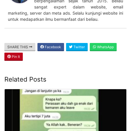
imagesee.biz
Dapat kerja dari linkedin jadi lebih mudah dengan cara
ini. Pekerjaan freelance adalah. Contoh cv freelance
Author
Recent Posts
Mahdi Nur
Follow me
at
Founder
RBO.CO.ID
Adalah seorang digital marketer
berpengalaman sejak tahun 2015. Beliau
sangat expert dalam website, email
marketing, server dan meta ads. Selalu kunjungi website ini
untuk medapatkan ilmu bermanfaat dari beliau.
SHARE THIS
Facebook
Twitter
WhatsApp