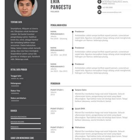
homecare24.id
KLIK DISINI UNTUK DOWNLOAD PANDUAN
AFFILIATE MARKETING >>>
Contoh CV Freelance – Tips Menulis
Resume Yang Profesional