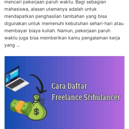
Dahsyat! Cara Mencari Kerja Part Time Untuk
Mahasiswa Wajib Kamu Ketahui
KLIK DISINI UNTUK DOWNLOAD PANDUAN AFFILIATE
MARKETING >>> Jika kamu seorang mahasiswa, ada
banyak alasan mengapa kamu mungkin tertarik
mencari pekerjaan paruh waktu. Bagi sebagian
mahasiswa, alasan utamanya adalah untuk
mendapatkan penghasilan tambahan yang bisa
digunakan untuk memenuhi kebutuhan sehari-hari atau
membayar biaya kuliah. Namun, pekerjaan paruh
waktu juga bisa memberikan kamu pengalaman kerja
yang …