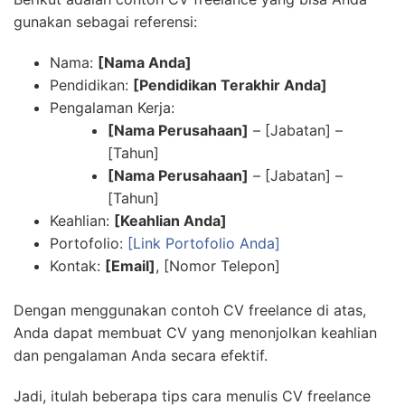
gunakan sebagai referensi:
Nama:
[Nama Anda]
Pendidikan:
[Pendidikan Terakhir Anda]
Pengalaman Kerja:
[Nama Perusahaan]
– [Jabatan] –
[Tahun]
[Nama Perusahaan]
– [Jabatan] –
[Tahun]
Keahlian:
[Keahlian Anda]
Portofolio:
[Link Portofolio Anda]
Kontak:
[Email]
, [Nomor Telepon]
Dengan menggunakan contoh CV freelance di atas,
Anda dapat membuat CV yang menonjolkan keahlian
dan pengalaman Anda secara efektif.
Jadi, itulah beberapa tips cara menulis CV freelance