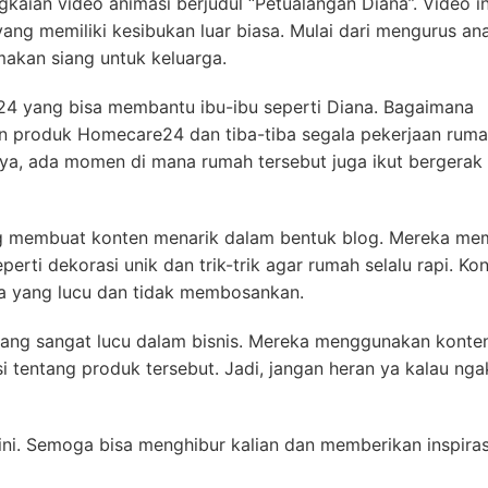
gkaian video animasi berjudul “Petualangan Diana”. Video in
ang memiliki kesibukan luar biasa. Mulai dari mengurus an
akan siang untuk keluarga.
e24 yang bisa membantu ibu-ibu seperti Diana. Bagaimana
n produk Homecare24 dan tiba-tiba segala pekerjaan rum
ya, ada momen di mana rumah tersebut juga ikut bergerak 
ing membuat konten menarik dalam bentuk blog. Mereka m
erti dekorasi unik dan trik-trik agar rumah selalu rapi. Ko
sa yang lucu dan tidak membosankan.
 yang sangat lucu dalam bisnis. Mereka menggunakan konte
 tentang produk tersebut. Jadi, jangan heran ya kalau ng
ini. Semoga bisa menghibur kalian dan memberikan inspiras