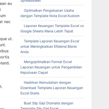
Spreadsheet
nean eu
i
Optimalkan Pengeluaran Usaha
ntum
dengan Template Nota Excel Kustom
uat nec
Laporan Keuangan Template Excel vs
Google Sheets Mana Lebih Tepat
que ut.
Template Laporan Keuangan Excel
unt.
untuk Meningkatkan Efisiensi Bisnis
pibus
Anda
ortis
Mengoptimalkan Format Excel
tenti.
Laporan Keuangan untuk Pengambilan
Keputusan Cepat
Hadirkan Kemudahan dengan
e,
Download Template Laporan Keuangan
Excel Gratis
Buat Slip Gaji Otomatis dengan
Template Slip Gaji Excel