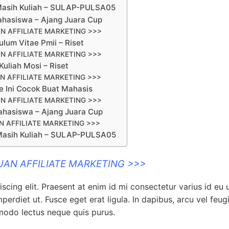
Masih Kuliah – SULAP-PULSA05
ahasiswa – Ajang Juara Cup
N AFFILIATE MARKETING >>>
lum Vitae Pmii – Riset
N AFFILIATE MARKETING >>>
uliah Mosi – Riset
N AFFILIATE MARKETING >>>
me Ini Cocok Buat Mahasis
N AFFILIATE MARKETING >>>
ahasiswa – Ajang Juara Cup
 AFFILIATE MARKETING >>>
Masih Kuliah – SULAP-PULSA05
UAN AFFILIATE MARKETING >>>
cing elit. Praesent at enim id mi consectetur varius id eu 
erdiet ut. Fusce eget erat ligula. In dapibus, arcu vel feug
mmodo lectus neque quis purus.