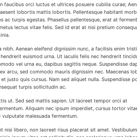
n faucibus orci luctus et ultrices posuere cubilia curae; Ae
raesent lobortis mattis lobortis. Pellentesque habitant morb
s ac turpis egestas. Phasellus pellentesque, erat at ferme
is metus lectus vitae felis. Sed id erat at nisi pretium conseq
inia.
ibh. Aenean eleifend dignissim nunc, a facilisis enim tristi
hendrerit euismod urna. Ut iaculis felis nec hendrerit tincid
mmodo vel urna eu, dapibus sagittis neque. Suspendisse da
or ex arcu, sed commodo mauris dignissim nec. Maecenas lob
 et justo quis cursus. Nam sed aliquet nulla. Suspendisse po
equat turpis sollicitudin ac.
ttis ut. Sed sed mattis sapien. Ut laoreet tempor orci at
mentum. Aliquam nec ipsum imperdiet, cursus tortor vita
rbi vulputate malesuada fermentum.
t nisi libero, non laoreet risus placerat sit amet. Vestibulum