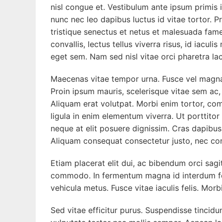
nisl congue et. Vestibulum ante ipsum primis i
nunc nec leo dapibus luctus id vitae tortor. P
tristique senectus et netus et malesuada fame
convallis, lectus tellus viverra risus, id iacul
eget sem. Nam sed nisl vitae orci pharetra lac
Maecenas vitae tempor urna. Fusce vel magna n
Proin ipsum mauris, scelerisque vitae sem ac, 
Aliquam erat volutpat. Morbi enim tortor, co
ligula in enim elementum viverra. Ut porttit
neque at elit posuere dignissim. Cras dapibus
Aliquam consequat consectetur justo, nec cons
Etiam placerat elit dui, ac bibendum orci sagi
commodo. In fermentum magna id interdum fer
vehicula metus. Fusce vitae iaculis felis. Mo
Sed vitae efficitur purus. Suspendisse tincidun