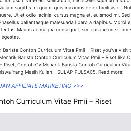
inia ipsum vitae est sollicitudin, nec scelerisque urna lobor
Nullam sagittis mi quam, quis maximus dolor facilisis et. Nul
posuere. Ut et odio lacinia, cursus magna et, euismod mi. Sed
 Phasellus pellentesque malesuada libero a dapibus. Morbi 
u lectus. Mauris ac magna consequat, scelerisque mi sit ame
r egestas.
Barista Contoh Curriculum Vitae Pmii – Riset you've visit 
enarik Barista Contoh Curriculum Vitae Pmii – Riset like 
 Riset, Contoh Cv Menarik Barista Contoh Curriculum Vita
asiswa Yang Masih Kuliah – SULAP-PULSA05. Read more:
UAN AFFILIATE MARKETING >>>
toh Curriculum Vitae Pmii – Riset