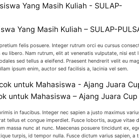
iswa Yang Masih Kuliah – SULAP-PULS
 pretium felis posuere. Integer rutrum orci eu cursus consect
 eu libero. Nam rutrum, elit at venenatis vulputate, nisi est 
sodales sed tellus a eleifend. Praesent hendrerit velit eu ma
lam ipsum enim, auctor sed facilisis a, lacinia vel sem.
ok untuk Mahasiswa – Ajang Juara Cup
imis in faucibus. Integer nec sapien a justo maximus variu
erat tellus et congue imperdiet. Fusce lobortis, augue vitae 
ulum massa nunc at nunc. Maecenas posuere tincidunt ex, eg
stique turpis, id tempor nulla. Fusce dictum varius sapien, a