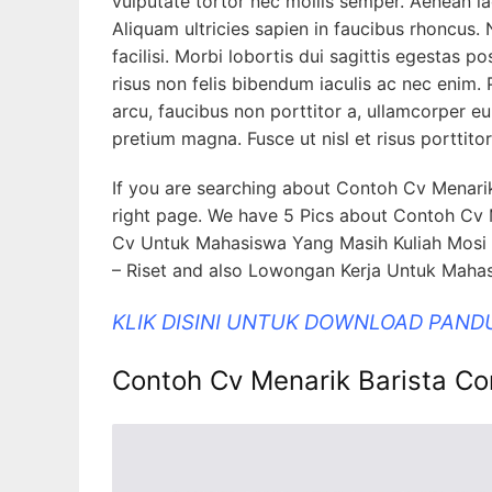
vulputate tortor nec mollis semper. Aenean lac
Aliquam ultricies sapien in faucibus rhoncus. 
facilisi. Morbi lobortis dui sagittis egestas 
risus non felis bibendum iaculis ac nec enim.
arcu, faucibus non porttitor a, ullamcorper e
pretium magna. Fusce ut nisl et risus porttito
If you are searching about Contoh Cv Menarik 
right page. We have 5 Pics about Contoh Cv M
Cv Untuk Mahasiswa Yang Masih Kuliah Mosi –
– Riset and also Lowongan Kerja Untuk Mah
KLIK DISINI UNTUK DOWNLOAD PAND
Contoh Cv Menarik Barista Con