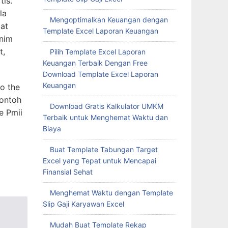
tis.
la
Mengoptimalkan Keuangan dengan
 at
Template Excel Laporan Keuangan
enim
t,
Pilih Template Excel Laporan
Keuangan Terbaik Dengan Free
Download Template Excel Laporan
Keuangan
to the
Contoh
Download Gratis Kalkulator UMKM
e Pmii
Terbaik untuk Menghemat Waktu dan
Biaya
Buat Template Tabungan Target
Excel yang Tepat untuk Mencapai
Finansial Sehat
Menghemat Waktu dengan Template
Slip Gaji Karyawan Excel
Mudah Buat Template Rekap