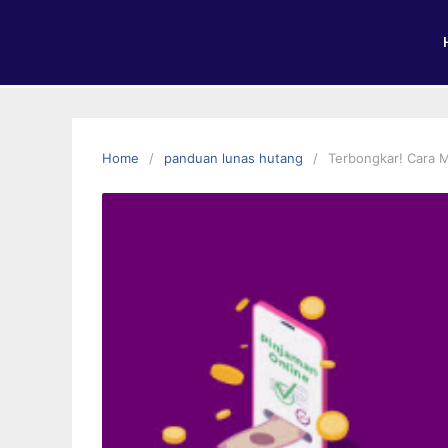
Home
panduan lunas hutang
Terbongkar! Cara M