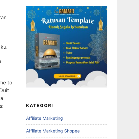
kan
ku.
a
ame to
Duit
pa
KATEGORI
s:
Affiliate Marketing
Affiliate Marketing Shopee