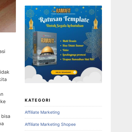
asi
tidak
ita
an
KATEGORI
 ke
Affiliate Marketing
 bisa
pa
Affiliate Marketing Shopee