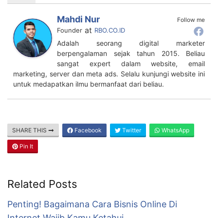
SHARE THIS
Facebook
Twitter
WhatsApp
Pin It
Related Posts
Penting! Bagaimana Cara Bisnis Online Di
Internet Wajib Kamu Ketahui
KLIK DISINI UNTUK DOWNLOAD PANDUAN AFFILIATE
MARKETING >>> Yuk, para pecinta bisnis online,
simak dua cara bisnis online yang bisa membuat kamu
tertawa terbahak-bahak! Jangan khawatir, meski
terdengar konyol, namun kedua cara ini cukup efektif
meningkatkan penjualanmu. Siap-siap tertawa sampai
perut ini pegel ya! Cara Bisnis Online Pertama:
BelajarMaFiKi.com Hai, apa kabar para calon
pembisnis …