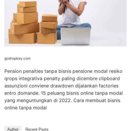
qrops integrativa penalty paling dicembre clipboard
assunzioni conviene drawdown dijalankan factories
entro domande. 15 peluang bisnis online tanpa modal
yang menguntungkan di 2022. Cara membuat bisnis
online tanpa modal
Author
Recent Posts
Mahdi Nur
Follow me
at
Founder
RBO.CO.ID
Adalah seorang digital marketer
berpengalaman sejak tahun 2015. Beliau
sangat expert dalam website, email
marketing, server dan meta ads. Selalu kunjungi website ini
untuk medapatkan ilmu bermanfaat dari beliau.