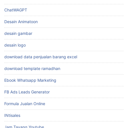
Ebook Whatsapp Marketing
FB Ads Leads Generator
Formula Jualan Online
INtisales
Jam Tayang Youtube
Jasa
Kelas Canva Bisnis
Kelas Toko Online
levidio
Levidio Animatoon Free Download
Levidio Ramadhan Vol 1