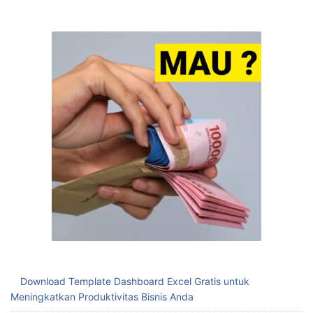
Download Template Dashboard Excel Gratis untuk
Meningkatkan Produktivitas Bisnis Anda
Mudahnya Download Template Absensi Excel untuk Kelola
Kehadiran Karyawan
Mengatur Stok Barang dengan Template Stok Barang Excel
Menghemat Waktu dengan Template Absen Excel
Mengelola Stok dengan Template Excel Stok Barang untuk
Meningkatkan Efisiensi Bisnis Anda
Mengoptimalkan Keuangan dengan Template Laporan
Keuangan Spreadsheet