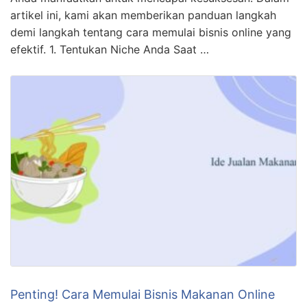
Penting! Cara Memulai Bisnis Makanan Online
Dari Nol Wajib Kamu Ketahui
KLIK DISINI UNTUK DOWNLOAD PANDUAN AFFILIATE
MARKETING >>> Halo teman-teman yang lucu dan
menggemaskan! Kali ini kita akan bahas tentang cara
memulai bisnis makanan online dan bisnis dari nol
tanpa modal. Siapa yang tertarik? Yuk kita simak! Ayo
Mulai Bisnis Makanan Online Dari Nol! Siapa bilang
memulai bisnis makanan online dari nol itu sulit?
Dengan …