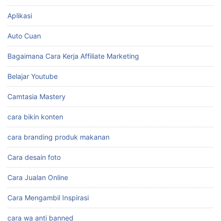
cara branding produk makanan
Cara desain foto
Cara Jualan Online
Cara Mengambil Inspirasi
cara wa anti banned
ChatWAGPT
Desain Animatoon
desain gambar
desain logo
download data penjualan barang excel
download template ramadhan