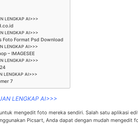
N LENGKAP AI>>>
d.co.id
N LENGKAP AI>>>
as Foto Format Psd Download
N LENGKAP AI>>>
shop – IMAGESEE
N LENGKAP AI>>>
e24
N LENGKAP AI>>>
omer 7
UAN LENGKAP AI>>>
untuk mengedit foto mereka sendiri. Salah satu aplikasi edi
enggunakan Picsart, Anda dapat dengan mudah mengedit f