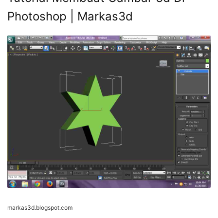
Photoshop | Markas3d
markas3d.blogspot.com